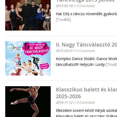
2015-05-18
// 0 Comments
Hat OKJ-s táncos növendék gyakorlat
[Tovább]
II. Nagy Táncválasztó 2
2015-03-27
// 0 Comments
Komplex Dance Stúdió: Dance Work
táncolhatsz!!!! Helyszín: Lurdy
[Tová
Klasszikus balett és kla
2025-2026
2014-11-12
// 0 Comments
Elkezdeni sosem késő! Várjuk azokat
Klasszikus balett és Jazz tánc órákra