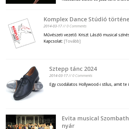
Komplex Dance Stúdió történe
2014-03-17
// 0 Comments
Művészeti vezető: Kriszt László musical színé
Kapcsolat:
[Tovább]
Sztepp tánc 2024
2014-03-17
// 0 Comments
Egy csodálatos Hollywood-i stílus, amit te 
Evita musical Szombath
nyár