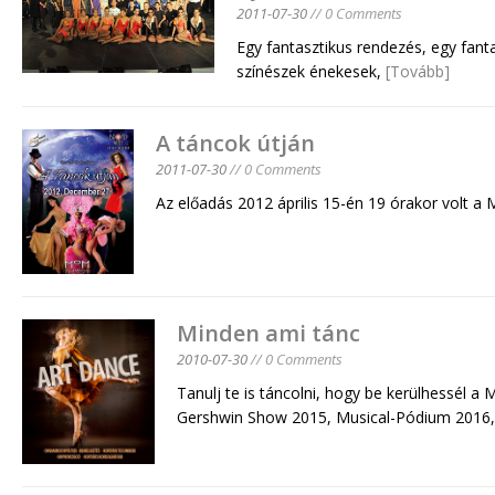
2011-07-30
// 0 Comments
Egy fantasztikus rendezés, egy fanta
színészek énekesek,
[Tovább]
A táncok útján
2011-07-30
// 0 Comments
Az előadás 2012 április 15-én 19 órakor volt a
Minden ami tánc
2010-07-30
// 0 Comments
Tanulj te is táncolni, hogy be kerülhessél a
Gershwin Show 2015, Musical-Pódium 2016,