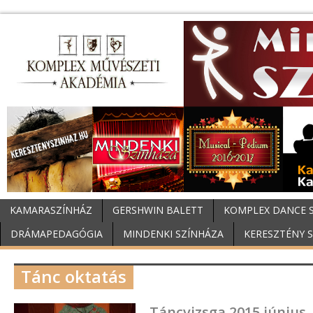
KAMARASZÍNHÁZ
GERSHWIN BALETT
KOMPLEX DANCE 
DRÁMAPEDAGÓGIA
MINDENKI SZÍNHÁZA
KERESZTÉNY 
Tánc oktatás
Táncvizsga 2015 június