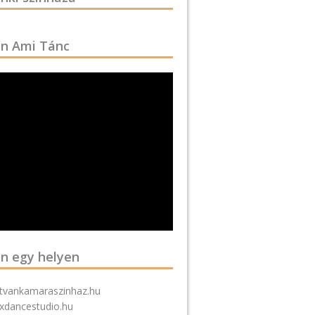
n Ami Tánc
n egy helyen
stvankamaraszinhaz.hu
xdancestudio.hu