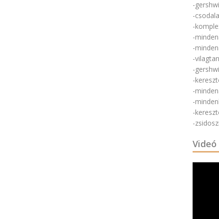
-gershwi
-csodal
-komple
-minden
-minden
-vilagta
-gershw
-keresz
-minden
-minden
-keresz
-zsidosz
Videó