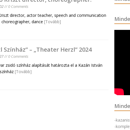
02
// 0 Comments
Kriszt director, actor teacher, speech and communication
Minde
, choreographer, dance
[Tovább]
l Színház” – „Theater Herzl” 2024
27
// 0 Comments
ar zsidó színház alapítását határozta el a Kazán István
színház
[Tovább]
Minde
-kazani
-komple