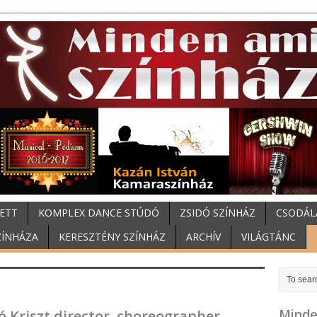
ETT
KOMPLEX DANCE STÚDÓ
ZSIDÓ SZÍNHÁZ
CSODÁL
ZÍNHÁZA
KERESZTÉNY SZÍNHÁZ
ARCHÍV
VILÁGTÁNC
Minde
ó Kriszt director, choreographer.