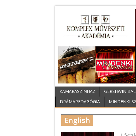
KAMARASZÍNHÁZ
GERSHWIN BAL
DRÁMAPEDAGÓGIA
MINDENKI S
English
Lászl