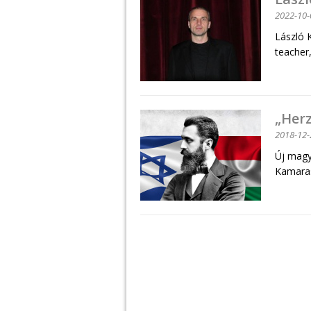
2022-10-
László 
teacher
„Herz
2018-12-
Új magy
Kamara