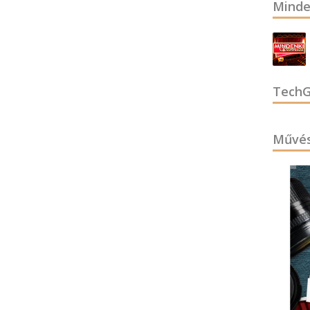
Minde
TechG
Művés