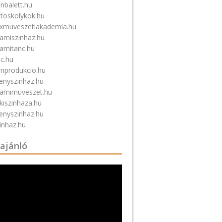
nbalett.hu
atoskolykok.hu
xmuveszetiakademia.hu
amiszinhaz.hu
amitanc.hu
nc.hu
inprodukcio.hu
tenyszinhaz.hu
amimuveszet.hu
kiszinhaza.hu
tenyszinhaz.hu
inhaz.hu
 ajánló