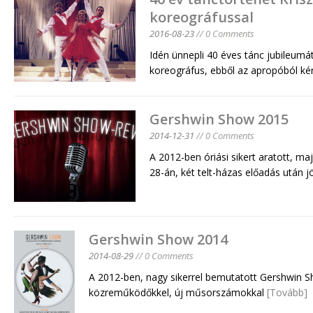
koreográfussal
2016-08-23
// 0 Comments
Idén ünnepli 40 éves tánc jubileumát
koreográfus, ebből az apropóból ké
Gershwin Show 2015
2014-12-31
// 0 Comments
A 2012-ben óriási sikert aratott, m
28-án, két telt-házas előadás után 
Gershwin Show 2014
2014-08-29
// 0 Comments
A 2012-ben, nagy sikerrel bemutatott Gershwin Sh
közreműködőkkel, új műsorszámokkal
[Tovább]