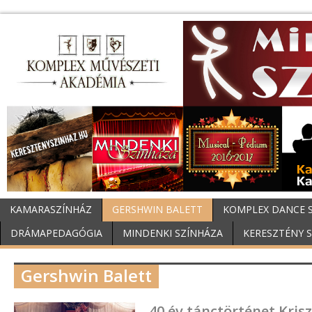
KAMARASZÍNHÁZ
GERSHWIN BALETT
KOMPLEX DANCE 
DRÁMAPEDAGÓGIA
MINDENKI SZÍNHÁZA
KERESZTÉNY 
Gershwin Balett
40 év tánctörténet Krisz