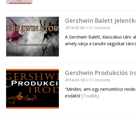
Gershwin Balett jelentk
2014-05-09
// 0 Comments
A Gershwin Balett, klasszikus tánc a
amely várja a tanulni vágyókat tán
Gershwin Produkciós Ir
2014-03-18
// 0 Comments
“Minden, ami egy nemzetközi rende
irodától
[Tovább]