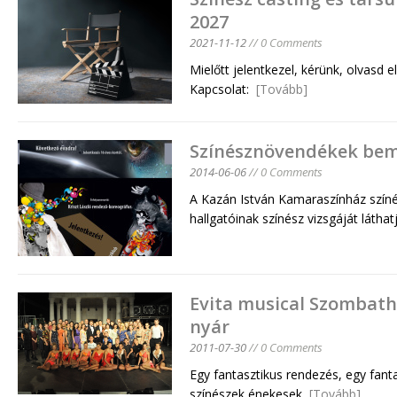
2027
2021-11-12
// 0 Comments
Mielőtt jelentkezel, kérünk, olvasd e
Kapcsolat:
[Tovább]
Színésznövendékek bem
2014-06-06
// 0 Comments
A Kazán István Kamaraszínház szín
hallgatóinak színész vizsgáját látha
Evita musical Szombath
nyár
2011-07-30
// 0 Comments
Egy fantasztikus rendezés, egy fanta
színészek énekesek,
[Tovább]