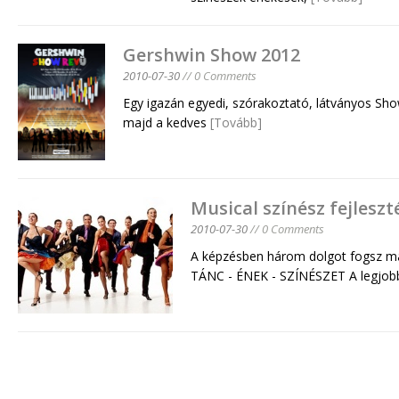
Gershwin Show 2012
2010-07-30
// 0 Comments
Egy igazán egyedi, szórakoztató, látványos Sh
majd a kedves
[Tovább]
Musical színész fejlesz
2010-07-30
// 0 Comments
A képzésben három dolgot fogsz ma
TÁNC - ÉNEK - SZÍNÉSZET A legjob