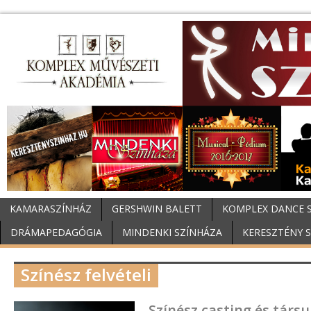
KAMARASZÍNHÁZ
GERSHWIN BALETT
KOMPLEX DANCE 
DRÁMAPEDAGÓGIA
MINDENKI SZÍNHÁZA
KERESZTÉNY 
Színész felvételi
Színész casting és társul