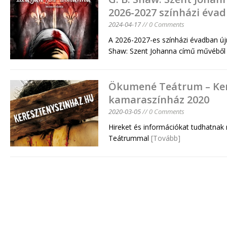
2026-2027 színházi évad
2024-04-17
// 0 Comments
A 2026-2027-es színházi évadban újr
Shaw: Szent Johanna című művébő
Ökumené Teátrum – Kere
kamaraszínház 2020
2020-03-05
// 0 Comments
Hireket és információkat tudhatna
Teátrummal
[Tovább]