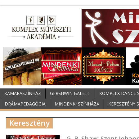
KAMARASZÍNHÁZ
GERSHWIN BALETT
KOMPLEX DANCE 
DRÁMAPEDAGÓGIA
MINDENKI SZÍNHÁZA
KERESZTÉNY 
Keresztény
G. B. Shaw: Szent Joh