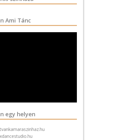
n Ami Tánc
n egy helyen
stvankamaraszinhaz.hu
xdancestudio.hu