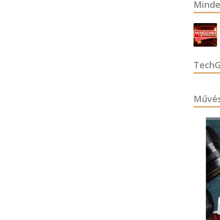
Minde
TechG
Művés