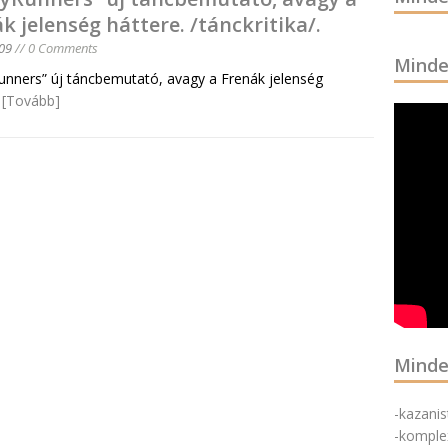
k jelenség háttere. /tánckritika/.
09
// 0 Comments
Minde
unners” új táncbemutató, avagy a Frenák jelenség
.
[Tovább]
Minde
-kazani
-komple