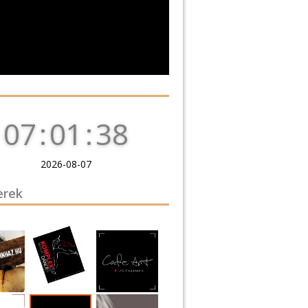
07
:
01
:
39
2026-08-07
erek