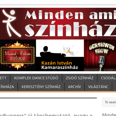
ETT
KOMPLEX DANCE STÚDÓ
ZSIDÓ SZÍNHÁZ
CSODÁL
ZÍNHÁZA
KERESZTÉNY SZÍNHÁZ
ARCHÍV
VILÁGTÁNC
Minde
zyRunners” új táncbemutató, avagy a