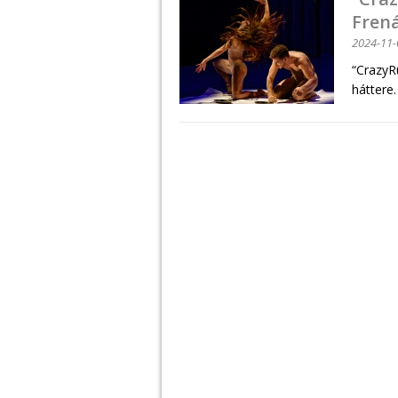
Frená
2024-11-
“CrazyR
háttere