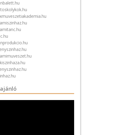
nbalett.hu
atoskolykok.hu
xmuveszetiakademia.hu
amiszinhaz.hu
amitanc.hu
nc.hu
inprodukcio.hu
tenyszinhaz.hu
amimuveszet.hu
kiszinhaza.hu
tenyszinhaz.hu
inhaz.hu
 ajánló