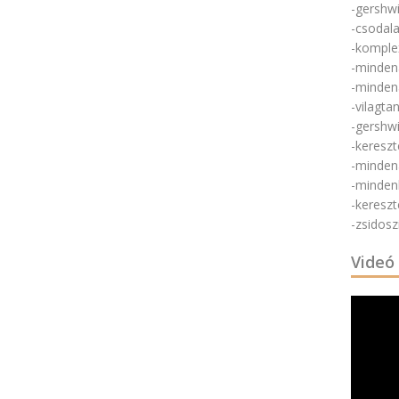
-gershwi
-csodal
-komple
-minden
-minden
-vilagta
-gershw
-keresz
-minden
-minden
-keresz
-zsidosz
Videó