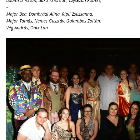
Babinecz István, Bakó Krisztián, Czysezon Róbert,
–
Major Bea, Dombrádi Alina, Ripli Zsuzsanna,
Major Tamás, Nemes Gusztáv, Galambos Zoltán,
Vég András, Onix Lan.
-