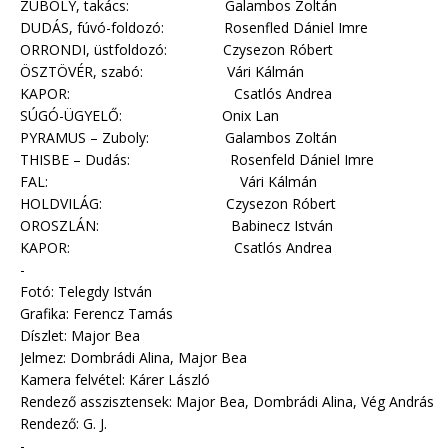
ZUBOLY, takács: Galambos Zoltán
DUDÁS, fúvó-foldozó: Rosenfled Dániel Imre
ORRONDI, üstfoldozó: Czysezon Róbert
ÖSZTÖVÉR, szabó: Vári Kálmán
KAPOR: Csatlós Andrea
SÚGÓ-ÜGYELŐ: Onix Lan
PYRAMUS – Zuboly: Galambos Zoltán
THISBE – Dudás: Rosenfeld Dániel Imre
FAL: Vári Kálmán
HOLDVILÁG: Czysezon Róbert
OROSZLÁN: Babinecz István
KAPOR: Csatlós Andrea
-
Fotó: Telegdy István
Grafika: Ferencz Tamás
Díszlet: Major Bea
Jelmez: Dombrádi Alina, Major Bea
Kamera felvétel: Kárer László
Rendező asszisztensek: Major Bea, Dombrádi Alina, Vég András
Rendező: G. J.
-