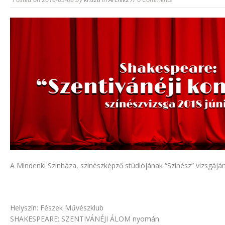
A Mindenki Színháza, színészképző stúdiójának “Színész” vizsgájána
Helyszín: Fészek Művészklub
SHAKESPEARE: SZENTIVÁNÉJI ÁLOM nyomán