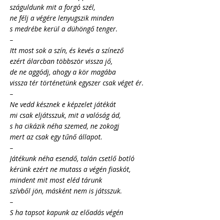
száguldunk mit a forgó szél,
ne félj a végére lenyugszik minden
s medrébe kerül a dühöngő tenger.
–
Itt most sok a szín, és kevés a színező
ezért álarcban többször vissza jő,
de ne aggódj, ahogy a kör magába
vissza tér történetünk egyszer csak véget ér.
–
Ne vedd késznek e képzelet játékát
mi csak eljátsszuk, mit a valóság ád,
s ha cikázik néha szemed, ne zokogj
mert az csak egy tűnő állapot.
–
Játékunk néha esendő, talán csetlő botló
kérünk ezért ne mutass a végén fiaskót,
mindent mit most eléd tárunk
szívből jön, másként nem is játsszuk.
–
S ha tapsot kapunk az előadás végén