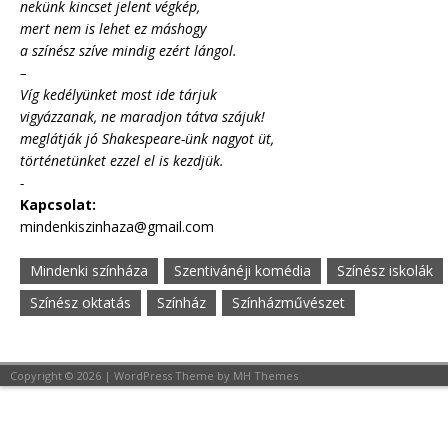
nekünk kincset jelent végkép,
mert nem is lehet ez máshogy
a színész szíve mindig ezért lángol.
–
Víg kedélyünket most ide tárjuk
vigyázzanak, ne maradjon tátva szájuk!
meglátják jó Shakespeare-ünk nagyot üt,
történetünket ezzel el is kezdjük.
-
Kapcsolat:
mindenkiszinhaza@gmail.com
Mindenki színháza
Szentivánéji komédia
Színész iskolák
Színész oktatás
Színház
Színházművészet
Copyright © 2026 | WordPress Theme by
MH Themes