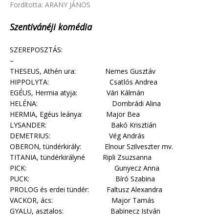
Fordította: ARANY JÁNOS
Szentivánéji komédia
SZEREPOSZTÁS:
–
THESEUS, Athén ura: Nemes Gusztáv
HIPPOLYTA: Csatlós Andrea
EGÉUS, Hermia atyja: Vári Kálmán
HELÉNA: Dombrádi Alina
HERMIA, Egéus leánya: Major Bea
LYSANDER: Bakó Krisztián
DEMETRIUS: Vég András
OBERON, tündérkirály: Elnour Szilveszter mv.
TITANIA, tündérkirályné Ripli Zsuzsanna
PICK: Gunyecz Anna
PUCK: Bíró Szabina
PROLOG és erdei tündér: Faltusz Alexandra
VACKOR, ács: Major Tamás
GYALU, asztalos: Babinecz István