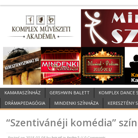
KAMARASZÍNHÁZ
GERSHWIN BALETT
KOMPLEX DANCE 
DRÁMAPEDAGÓGIA
MINDENKI SZÍNHÁZA
KERESZTÉNY 
“Szentivánéji komédia” szín
Posted on
2018-03-08
by
krisztl
in
Archiv2
// 0 Comments