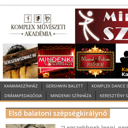
KAMARASZÍNHÁZ
GERSHWIN BALETT
KOMPLEX DANCE 
DRÁMAPEDAGÓGIA
MINDENKI SZÍNHÁZA
KERESZTÉNY 
Első balatoni szépségkirálynő
“Legszebbnek lenni, nem