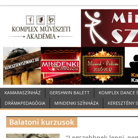
KAMARASZÍNHÁZ
GERSHWIN BALETT
KOMPLEX DANCE 
DRÁMAPEDAGÓGIA
MINDENKI SZÍNHÁZA
KERESZTÉNY 
Balatoni kurzusok
“Legszebbnek lenni, nem