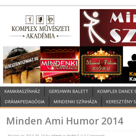
KAMARASZÍNHÁZ
GERSHWIN BALETT
KOMPLEX DANCE 
DRÁMAPEDAGÓGIA
MINDENKI SZÍNHÁZA
KERESZTÉNY 
Minden Ami Humor 2014
Posted on
2014-05-24
by
admin
in
Archiv2
// 0 Comments