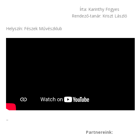
Írta: Karinthy Frigyes
Rendező-tanár: Kriszt László
Helyszín: Fészek Művészklub
–
Partnereink: