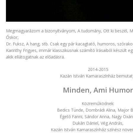
Megmagyarázom a bizonyítványom, A tudomány, Ott ki beszél, M
Őskor,
Dr. Fuksz, A hang, stb. Csak egy pár kacagtató, humoros, szórakoz
Karinthy Frigyes, immár klasszikusnak számító írásaiból készült e
akik ellátogatnak az előadásra.
2014-2015
Kazán István Kamaraszínház bemutat
Minden, Ami Humor
Közreműködnek:
Bedics Tünde, Dombrádi Alina, Major B
Égető Fanni, Sándor Anna, Nagy Oxán
Dukán Dániel, Vég András,
Kazán István Kamaraszínház színész növen