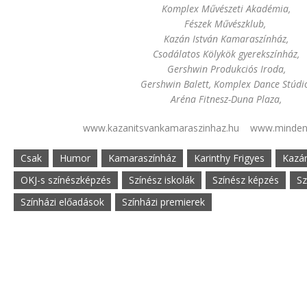
Komplex Művészeti Akadémia,
Fészek Művészklub,
Kazán István Kamaraszínház,
Csodálatos Kölykök gyerekszínház,
Gershwin Produkciós Iroda,
Gershwin Balett, Komplex Dance Stúdi
Aréna Fitnesz-Duna Plaza,
www.kazanitsvankamaraszinhaz.hu www.minden
Csak
Humor
Kamaraszínház
Karinthy Frigyes
Kazán
OKJ-s színészképzés
Színész iskolák
Színész képzés
Sz
Színházi előadások
Színházi premierek